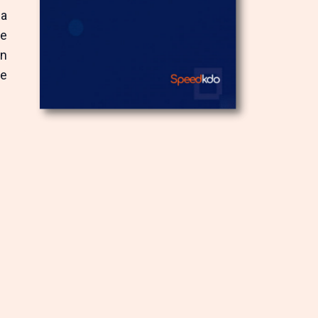
la
Ne
en
ce