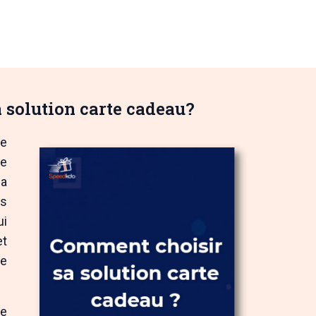
'envie ?
La révélation
La mesure
Tarification
Partenaires
Contact
Con
 solution carte cadeau?
de
de
la
es
ui
et
de
se